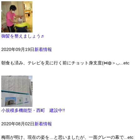
御髪を整えましょう♬
2020年09月19日
新着情報
朝食も済み、テレビを見に行く前にチョット身支度(⋈◍＞◡...etc
小規模多機能型・西町 建設中!!
2020年08月02日
新着情報
梅雨が明け、現在の姿を…と思いましたが、一面グレーの幕で...etc