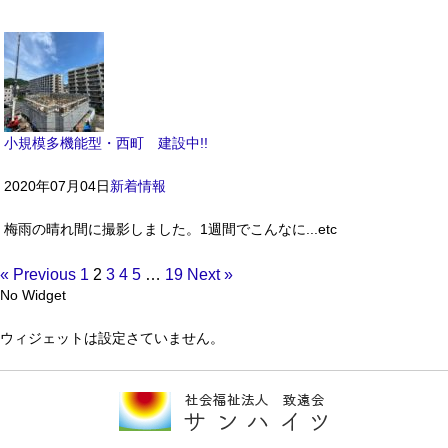
小規模多機能型・西町 建設中!!
2020年07月04日
新着情報
梅雨の晴れ間に撮影しました。1週間でこんなに...etc
« Previous
1
2
3
4
5
…
19
Next »
No Widget
ウィジェットは設定さていません。