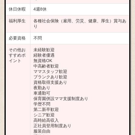
休日休暇
4週8休
福利厚生
各種社会保険（雇用、労災、健康、厚生）賞与あ
り
必要資格
不問
その他お
未経験歓迎
すすめポ
経験者優遇
イント
無資格OK
中高齢者歓迎
ママスタッフ歓迎
ブランクあり歓迎
資格取得支援あり
夜勤あり
車通勤可
保育園併設ママ支援制度あり
学歴不問
第二新卒歓迎
シニア歓迎
高時給高収入
正社員登用制度あり
服装自由