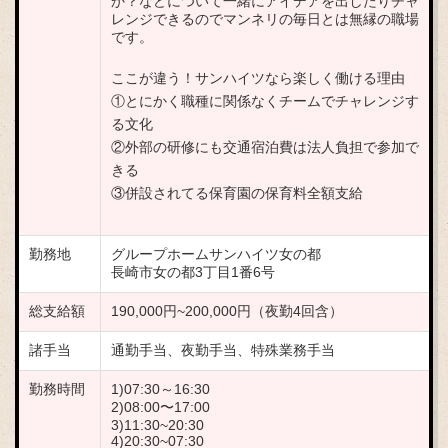
か？などについて一緒にアイデアを出したりチャ
レンジできるのでマンネリの毎日とは無縁の職場
です。
ここが違う！サンハイツなら楽しく働ける理由
①とにかく職種に関係なくチームでチャレンジす
る文化
②外部の研修にも交通宿泊費は法人負担で参加で
きる
③併設されてる保育園の保育料全額支給
勤務地
グループホームサンハイツ女の都
長崎市女の都3丁目1番6号
総支給額
190,000円~200,000円（夜勤4回含）
諸手当
通勤手当、夜勤手当、特殊業務手当
勤務時間
1)07:30～16:30
2)08:00〜17:00
3)11:30~20:30
4)20:30~07:30